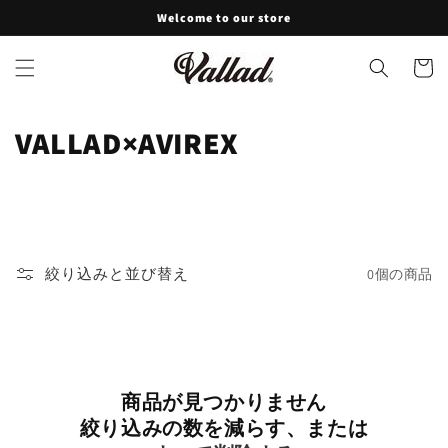
コンテ
Welcome to our store
ンツに
進む
カ
ー
ト
コ
VALLAD×AVIREX
レ
ク
シ
絞り込みと並び替え
0個の商品
ョ
ン
:
商品が見つかりません
絞り込みの数を減らす、または