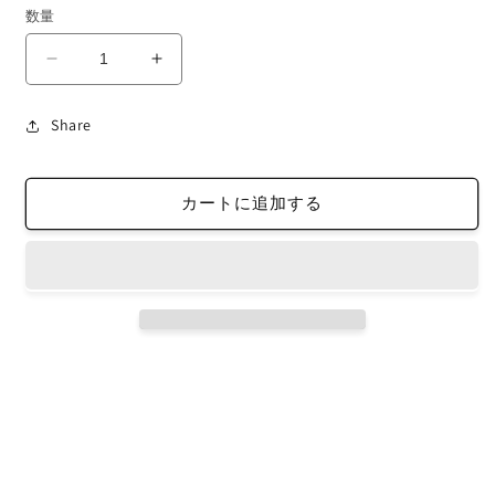
価
数量
格
KEYRING
KEYRING
I
I
LOVE
LOVE
Share
VALLAD
VALLAD
HEART
HEART
BLACK
BLACK
カートに追加する
の
の
数
数
量
量
を
を
減
増
ら
や
す
す