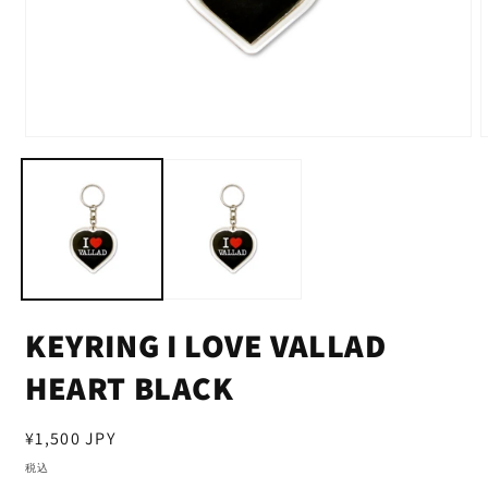
KEYRING I LOVE VALLAD
HEART BLACK
通
¥1,500 JPY
常
税込