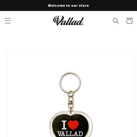
コンテ
Welcome to our store
ンツに
進む
カ
ー
ト
商品情
報にス
キップ