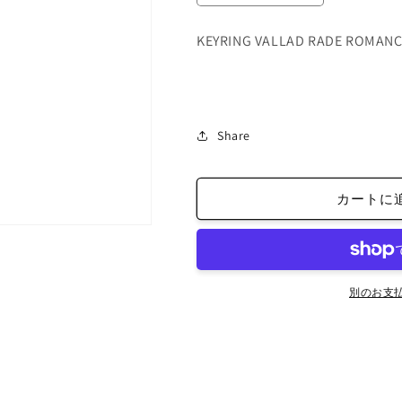
VALLAD
VALLAD
RYDE
RYDE
KEYRING VALLAD RADE ROMA
ROMANCE
ROMANCE
BLUE×ORANGE
BLUE×ORAN
の
の
数
数
量
量
Share
を
を
減
増
ら
や
カートに
す
す
別のお支