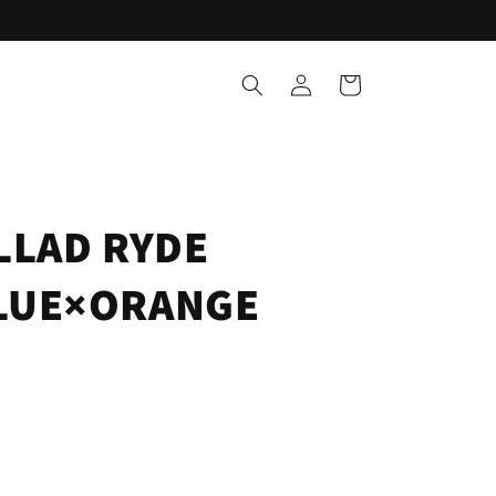
ロ
カ
グ
ー
イ
ト
ン
LLAD RYDE
LUE×ORANGE