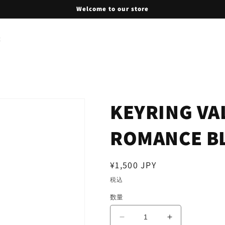
Welcome to our store
t
KEYRING VA
ROMANCE B
通
¥1,500 JPY
常
税込
価
数量
格
KEYRING
KEYRING