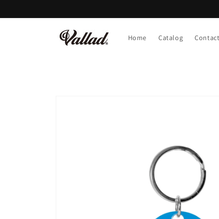
コンテ
ンツに
進む
Home
Catalog
Contac
商品情
報にス
キップ